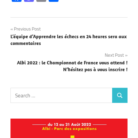
Navigation
Previous Post
L’équipe d’Apprendre les échecs en 24 heures sera aux
de
commentaires
l’article
Next Post
Albi 2022 : le Championnat de France vous attend !
N’hésitez pas à vous inscrire !
Search
Search
for: